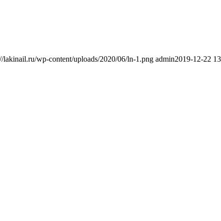
://lakinail.ru/wp-content/uploads/2020/06/ln-1.png
admin
2019-12-22 13