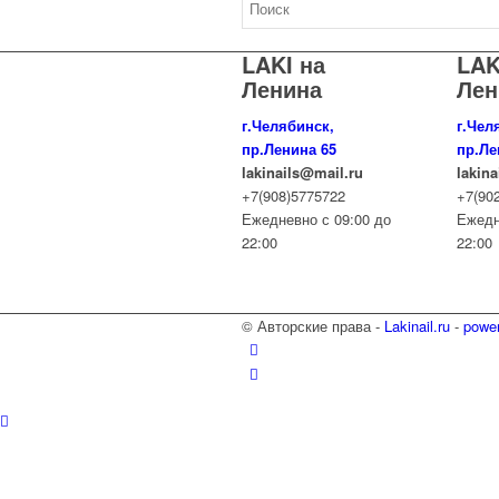
LAKI на
LAK
Ленина
Лен
г.Челябинск,
г.Чел
пр.Ленина 65
пр.Ле
lakinails@mail.ru
lakin
+7(908)5775722
+7(90
Ежедневно с 09:00 до
Ежедн
22:00
22:00
© Авторские права -
Lakinail.ru
-
powe