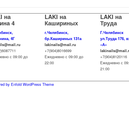
I на
LAKI на
LAKI на
ина 4
Кашириных
Труда
ябинск,
г.Челябинск,
Г.Челябинск
нина, 4Г
бр.Кашириных 131а
ул.Труда 176, 
ails@mail.ru
lakinails@mail.ru
«А»
2)6087711
+7(904)8016699
lakinails@mail.
евно с 09:00 до
Ежедневно с 09:00 до
+7(904)8120116
22:00
Ежедневно с 09
21:00
red by Enfold WordPress Theme