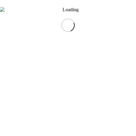
+7(904)8016699
lakinails@ma
@mail.ru
Ежедневно с 09:00 до
+7(904)8120
087711
22:00
Ежедневно с
 с 09:00 до
21:00
Press Theme